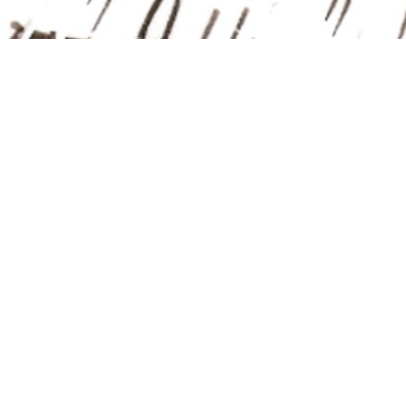

Retour à une ambiance plus délirante après les
thèmes un peu lourds de
Pom Pom Life
. La
compagnie s’empare d’un sujet d’actualité, le
réchauffement climatique, prétexte à une
pièce qui lorgne du côté du théâtre de
boulevard. Portes qui claquent, quiproquos,
cachotteries et caricature sont de la partie. La
troupe renoue avec le délire qu’elle déploya
dans
Psychanalyse des contes de fées
.