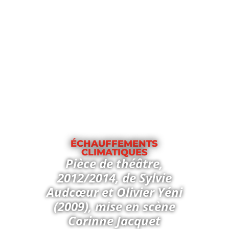
ÉCHAUFFEMENTS
CLIMATIQUES
Pièce de théâtre,
2012/2014, de Sylvie
Audcœur et Olivier Yéni
(2009), mise en scène
Corinne Jacquet